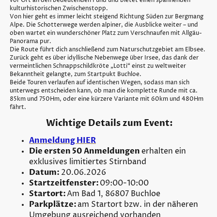
vor Ort an den bedeutenden Fund und bietet einen spannenden
kulturhistorischen Zwischenstopp.
Von hier geht es immer leicht steigend Richtung Süden zur Bergmang
Alpe. Die Schotterwege werden alpiner, die Ausblicke weiter – und
oben wartet ein wunderschöner Platz zum Verschnaufen mit Allgäu-
Panorama pur.
Die Route führt dich anschließend zum Naturschutzgebiet am Elbsee.
Zurück geht es über idyllische Nebenwege über Irsee, das dank der
vermeintlichen Schnappschildkröte „Lotti“ einst zu weltweiter
Bekanntheit gelangte, zum Startpukt Buchloe.
Beide Touren verlaufen auf identischen Wegen, sodass man sich
unterwegs entscheiden kann, ob man die komplette Runde mit ca.
85km und 750Hm, oder eine kürzere Variante mit 60km und 480Hm
fährt.
Wichtige Details zum Event:
Anmeldung HIER
Die ersten 50 Anmeldungen
erhalten ein
exklusives limitiertes Stirnband
Datum:
20.06.2026
Startzeitfenster:
09:00-10:00
Startort:
Am Bad 1, 86807 Buchloe
Parkplätze:
am Startort
bzw. in der näheren
Umgebung ausreichend vorhanden